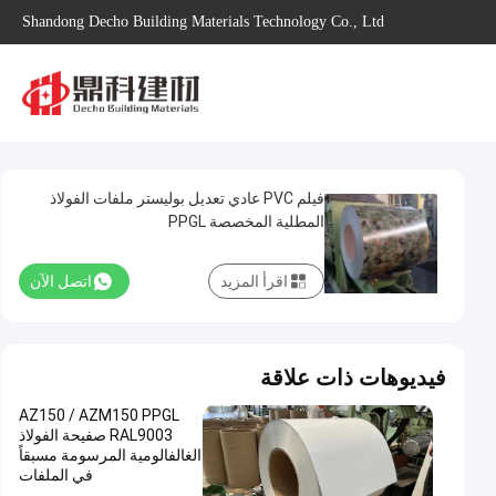
Shandong Decho Building Materials Technology Co., Ltd
فيلم PVC عادي تعديل بوليستر ملفات الفولاذ
المطلية المخصصة PPGL
اقرأ المزيد
اتصل الآن
فيديوهات ذات علاقة
AZ150 / AZM150 PPGL
RAL9003 صفيحة الفولاذ
الغالفالومية المرسومة مسبقاً
في الملفات