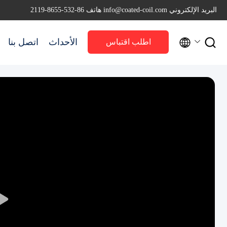
البريد الإلكتروني info@coated-coil.com
هاتف 86-532-8655-2119


الأحداث
اتصل بنا
اطلب اقتباس