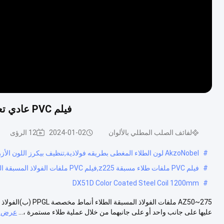
فيلم PVC عادي تعديل بوليستر ملفات الفولاذ المطلية المخصصة PPGL
لفائف الصلب المطلي بالألوان
2024-01-02
12 الرؤى
#
AkzoNobel لون الطلاء المغطى بطريقه فولاذية,تنظيف بيكرز اللون الأزرق مغلفة بطاقة الفولاذ,DX51D لون مغلفة بطاقة الفولاذ 1200mm
#
فيلم PVC ملفات طلاء مسبقة z225,فيلم PVC ملفات الفولاذ المسبقة الطلاء z225,ز225 فيلم PVC لفائف الفولاذ المسبقة الطلاء
DX51D Color Coated Steel Coil 1200mm
#
AZ50~275 ملفات الفو
عليها على جانب واحد أو على جانبهما من خلال عملية طلاء مستمرة ،...
عرض ا