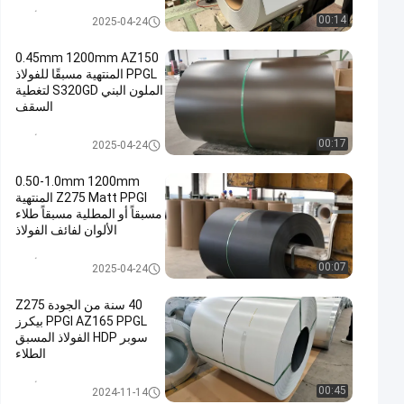
لفائف الصلب المطلي بالألوان
00:14
2025-04-24
0.45mm 1200mm AZ150
PPGL المنتهية مسبقًا للفولاذ
الملون البني S320GD لتغطية
السقف
لفائف الصلب المطلي بالألوان
00:17
2025-04-24
0.50-1.0mm 1200mm
Z275 Matt PPGI المنتهية
مسبقاً أو المطلية مسبقاً طلاء
الألوان لفائف الفولاذ
S320GD / DX51D للسقف
لفائف الصلب المطلي بالألوان
00:07
2025-04-24
40 سنة من الجودة Z275
PPGI AZ165 PPGL بيكرز
سوبر HDP الفولاذ المسبق
الطلاء
لفائف الصلب المطلي بالألوان
00:45
2024-11-14