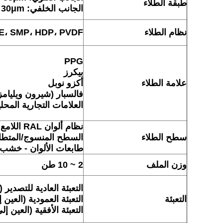
طبقة الطلاء
الجانب الخلفي: 5μm ~ 30μm
نظام الطلاء
E، SMP، HDP، PVDF
PPG
بيكرز
علامة الطلاء
أكزو نوبل
فالسبار (شيرون ويليامز
العلامات التجارية المحلي
نظام ألوان RAL اللامع
سطح الطلاء
السطح المنسوج/المتطاب
طابعات الألوان - خشب
وزن الملف
2 ~ 10 طن
التعبئة العادية للتصدير 
التعبئة
التعبئة العمودية (العي
التعبئة الأفقية (العين 