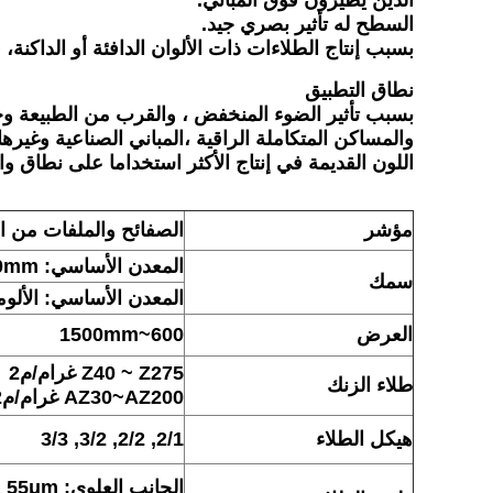
الذين يطيرون فوق المباني.
السطح له تأثير بصري جيد.
بسبب إنتاج الطلاءات ذات الألوان الدافئة أو الداكنة،
نطاق التطبيق
بسبب تأثير الضوء المنخفض ، والقرب من الطبيعة وخص
والمساكن المتكاملة الراقية ،المباني الصناعية وغير
اللون القديمة في إنتاج الأكثر استخداما على نطاق و
مؤشر
الصفائح والملفات من ال
المعدن الأساسي: GI: 0.20-1.70mm؛ GL: 0.20-1.50mm
سمك
المعدن الأساسي: الألومنيوم .30
العرض
600~1500mm
Z40 ~ Z275 غرام/م2
طلاء الزنك
AZ30~AZ200 غرام/م2
هيكل الطلاء
2/1, 2/2, 3/2, 3/3
الجانب العلوي: 15μm ~ 55μm