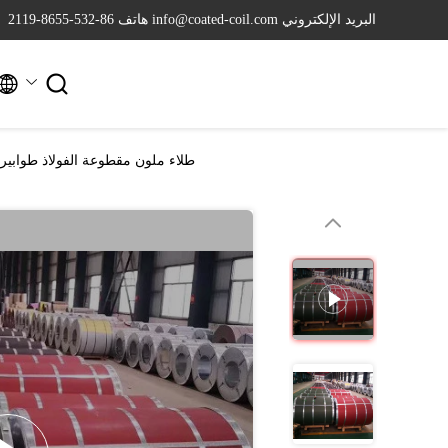
البريد الإلكتروني info@coated-coil.com
هاتف 86-532-8655-2119


طلاء ملون مقطوعة الفولاذ طوابير الفولاذ AZ150 مطلية مسبقاً المعدن القاعدي الفولاذ 20 سنة 