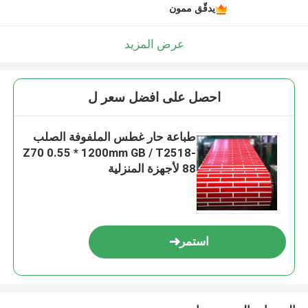
يدقّق ممون
عرض المزيد
احصل على افضل سعر ل
طباعة حار غطس الملفوفة الصلب
Z70 0.55 * 1200mm GB / T2518-
88 لأجهزة المنزلية
استمر