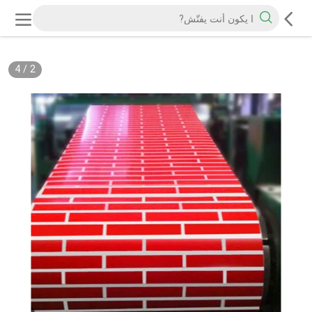
4
/
2