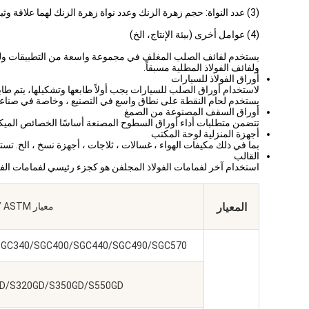
(3) عدد النواة: حجم زهرة الزنك وعدد نواة زهرة الزنك لهما علاقة وثيقة.زهرة الزنك صغيرة نسبياًتشكيل حبات الزنك على قاعدة الصلب، كلما زادت النواة، كلما كان زهرة الزنك أصغر، عملية إنتاج زهرة الزنك الصغيرة
(4) عوامل أخرى (بيئة الإنتاج، الخ)
يستخدم لفائف الصلب المغلف في مجموعة واسعة من التطبيقات ولها م
ولفائف الفولاذ المطلية مسبقاً.
أوراق الفولاذ للسيارات
لاستخدام أوراق الصلب للسيارات يجب أولاً طابعها وتشكيلها، يتم ط
يستخدم لحام النقطة على نطاق واسع في التصنيع ، وخاصة في صناعة ا
أوراق السقف المصنوعة من الصمغ
تتضمن متطلبات أداء أوراق السطوح المصنعة أساسًا الخصائص الميكانيك
أجهزة المنزلية لوحة المكتب
بما في ذلك مكيفات الهواء ، غسالات ، ثلاجات ، أجهزة نسخ ، الخ. تست
القالب
استخدام آخر لفمامات الفولاذ المجلفن هو كجزء رئيسي لفمامات الفولاذ
المعيار
معيار JIS / EN / ASTM
GC340/SGC400/SGC440/SGC490/SGC570
D/S320GD/S350GD/S550GD