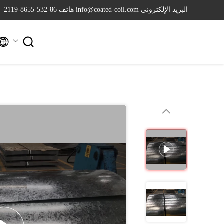
البريد الإلكتروني info@coated-coil.com
هاتف 86-532-8655-2119

