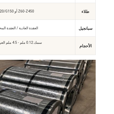
طلاء
Z60-Z450 أو G40/G60/G90/G120/G150
سبانجيل
العقدة العادية / العقدة الم
سمك:0.12 ملم - 4.5 ملم العرض: 900 ملم - 1500 ملم
الأحجام