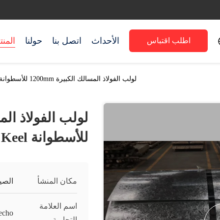
الأحداث
اتصل بنا
حولنا
المن
اطلب اقتباس
لولب الفولاذ المسالك الكبيرة 1200mm للأسطوانة C Beam Keel
للأسطوانة C Beam Keel
مكان المنشأ
الصي
اسم العلامة
echo
التجارية