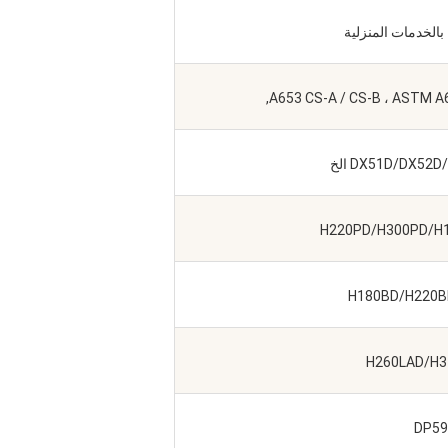
بالخدمات المنزلية
A653 CS-A / CS-B ، ASTM A65
DX51D/DX5 الخ
H220PD/H300PD/H
H180BD/H220B
H260LAD/H3
DP59