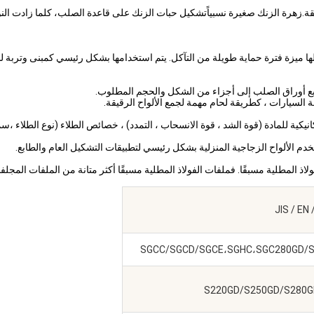
يزة فترة حماية طويلة من التآكل. يتم استخدامها بشكل رئيسي كمبنى وتربة للأج
ابع أوراق الصلب إلى أجزاء من الشكل والحجم المطلوب.
لسيارات ، كطريقة لحام مهمة لجمع الألواح الرقيقة.
ية للمادة (قوة الشد ، قوة الانسحاب ، التمدد) ، خصائص الطلاء (نوع الطلاء ،سمك
خدم الألواح الزجاجية المنزلية بشكل رئيسي لتطبيقات التشكيل العام والطابع.
 المطلية مسبقًا. فملفات الفولاذ المطلية مسبقًا أكثر متانة من الملفات المجلفنة
SGCC/SGCD/SGCE،SGHC،SGC280GD/S
S220GD/S250GD/S280G