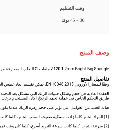
وقت التسليم
30 ~ 45 يومًا
وصف المنتج
Z120 1.2mm Bright Big Spangle ملفات GI الصلب المصنوعة من الغلاف الحراري للأسطوانة والسقف
تفاصيل المنتج
وفقًا للمعيار الأوروبي EN 10346:2015، يمكن تقسيم أبعاد غطس الساخن الزنك spangle إلى spangle العادي و spangle الحد الأدنى.
العقدة العادية هي حجم وشكل حبيبات الزنك التي تتشكل بعد التجمد 
طريق التحكم الخاص في عملية تجمد الزنكإذا كان المستخدم يرغب
هناك العديد من العوامل التي تؤثر على حجم زهرة الزنك عندما يكون
(1) المواد الخام: كلما زادت سمكية صفيحة الصلب الخام ، كلما كانت خشونة السطح أصغر ، كلما زادت زهرة الزنك.
(2) سرعة التبريد: كلما كانت سرعة التبريد أسرع، كلما كان وقت نمو البلور أقصر، كلما كان زهرة الزنك أصغر.