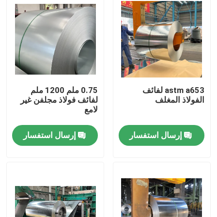
astm a653 لفائف
0.75 ملم 1200 ملم
الفولاذ المغلف
لفائف فولاذ مجلفن غير
لامع
إرسال استفسار
إرسال استفسار
المنزل
المنتجات
حولنا