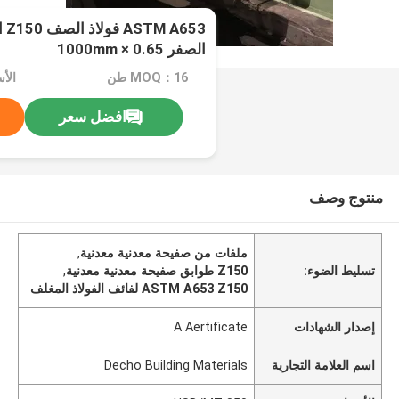
53
الصفر 0.65 × 1000mm
MOQ：16 طن
الأسعا
افضل سعر
منتوج وصف
ملفات من صفيحة معدنية معدنية
,
تسليط الضوء:
Z150 طوابق صفيحة معدنية معدنية
,
ASTM A653 Z150 لفائف الفولاذ المغلف
إصدار الشهادات
A Aertificate
اسم العلامة التجارية
Decho Building Materials