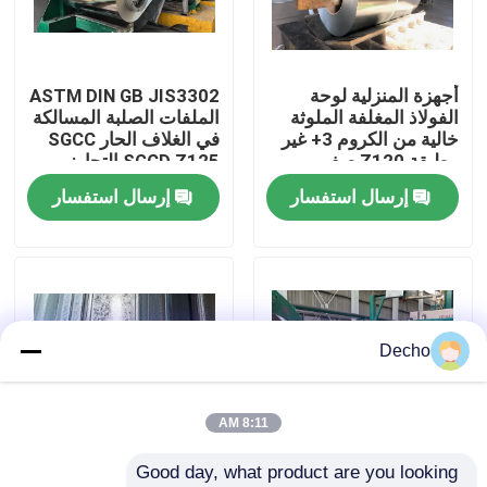
جولة في المصنع
أجهزة المنزلية لوحة
ASTM DIN GB JIS3302
الفولاذ المغلفة الملوثة
الملفات الصلبة المسالكة
مراقبة الجودة
خالية من الكروم 3+ غير
في الغلاف الحار SGCC
مطبقة Z120 صفر
SGCD Z125 التجاوز
سبانجل Hot Dip Steel
إرسال استفسار
إرسال استفسار
اتصل بنا
GI
أخبار
القضايا
Decho
اطلب اقتباس
8:11 AM
Good day, what product are you looking 
لفائف الصلب المطلي بالألوان
Z90 GI Purlin C-Profile
SPCC/A653 Z80 Z180