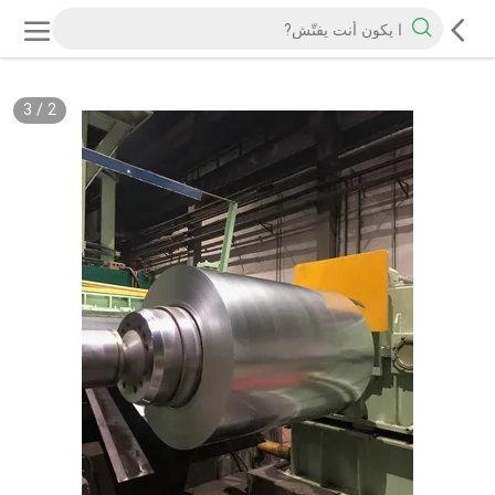
3
/
2