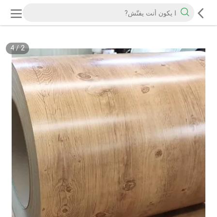
4
/
2