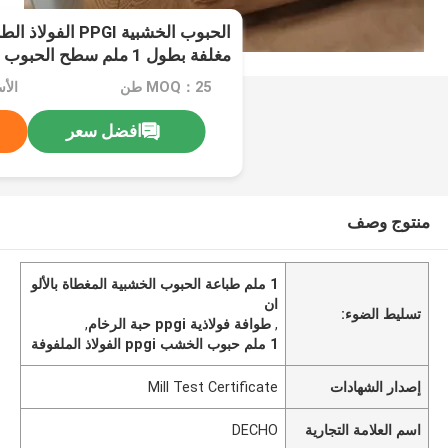
الحبوب الخشبية PPGI
مغلفة بطول 1 ملم سطح الحبوب الرخامية
MOQ：25 طن
الأسعار
افضل سعر
منتوج وصف
1 ملم طباعة الحبوب الخشبية المغطاة بالألو
ان
تسليط الضوء:
,
طوافة فولاذية ppgi حبة الرخام
,
1 ملم حبوب الخشب ppgi الفولاذ الملفوفة
إصدار الشهادات
Mill Test Certificate
اسم العلامة التجارية
DECHO