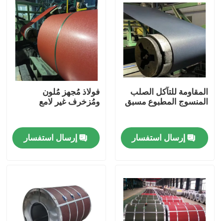
المقاومة للتآكل الصلب
فولاذ مُجهز مُلون
المنسوج المطبوع مسبق
ومُزخرف غير لامع
إرسال استفسار
إرسال استفسار
المنزل
المنتجات
حولنا