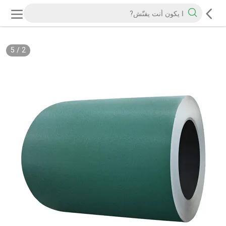
5
/
2