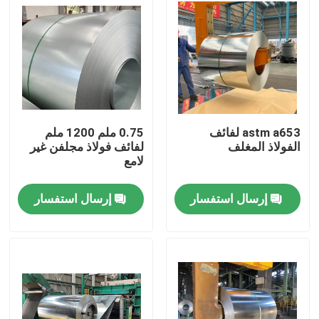
astm a653 لفائف
0.75 ملم 1200 ملم
الفولاذ المغلف
لفائف فولاذ مجلفن غير
لامع
إرسال استفسار
إرسال استفسار
المنزل
المنتجات
حولنا