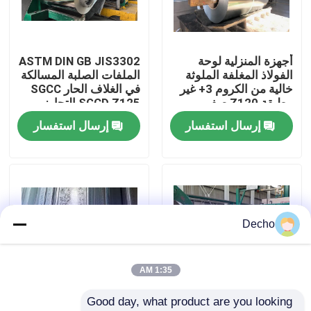
جولة في المصنع
أجهزة المنزلية لوحة
ASTM DIN GB JIS3302
الفولاذ المغلفة الملوثة
الملفات الصلبة المسالكة
مراقبة الجودة
خالية من الكروم 3+ غير
في الغلاف الحار SGCC
مطبقة Z120 صفر
SGCD Z125 التجاوز
سبانجل Hot Dip Steel
إرسال استفسار
إرسال استفسار
اتصل بنا
GI
أخبار
القضايا
Decho
اطلب اقتباس
1:35 AM
Good day, what product are you looking 
لفائف الصلب المطلي بالألوان
Z90 GI Purlin C-Profile
SPCC/A653 Z80 Z180