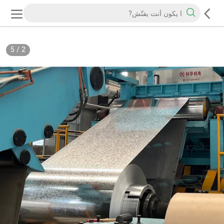
5
/
2