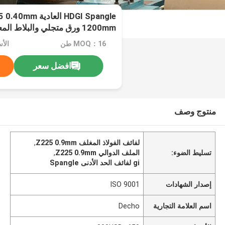
HDGI Spangle العاد
1200mm ورق متجلي والبلاط ا
المزيل غير الجلد
MOQ：16 طن
الأسعا
افضل سعر
منتوج وصف
لفائف الفولاذ المغلف Z225 0.9mm
,
تسليط الضوء:
الملف الدوالي Z225 0.9mm
,
gi لفائف الحد الأدنى Spangle
إصدار الشهادات
ISO 9001
اسم العلامة التجارية
Decho