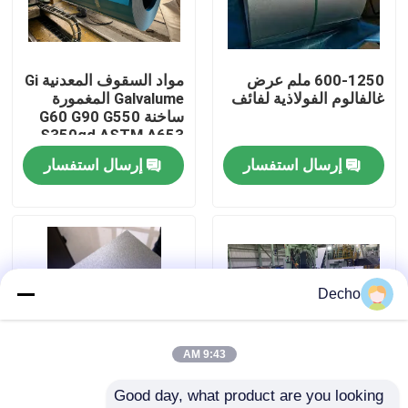
جولة في المصنع
600-1250 ملم عرض
مواد السقوف المعدنية Gi
غالفالوم الفولاذية لفائف
Galvalume المغمورة
مراقبة الجودة
ساخنة G60 G90 G550
S350gd ASTM A653
Z275 ملفوفات مطلية
إرسال استفسار
إرسال استفسار
اتصل بنا
بالزنك Dx51d Dx52D
Dx54D
أخبار
القضايا
Decho
اطلب اقتباس
9:43 AM
Good day, what product are you looking 
لفائف الصلب المطلي بالألوان
AFP AZ120+/-20
0.38*1200MM ASTM