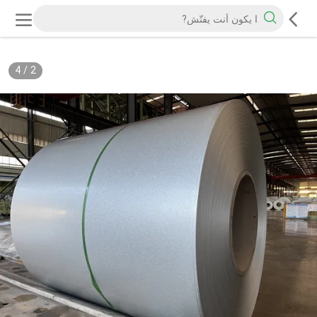
4
/
2