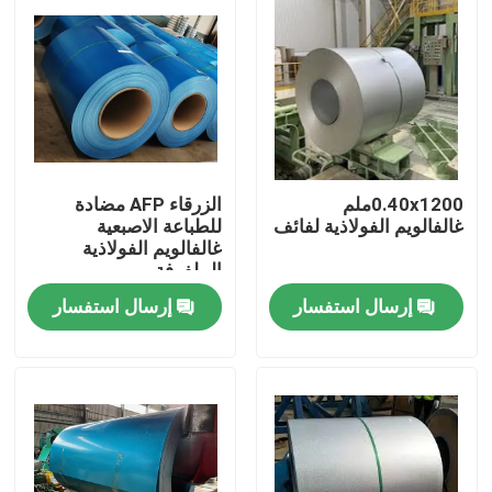
0.40x1200ملم
الزرقاء AFP مضادة
غالفالويم الفولاذية لفائف
للطباعة الاصبعية
غالفالويم الفولاذية
الملفوفة
إرسال استفسار
إرسال استفسار
المنزل
المنتجات
حولنا